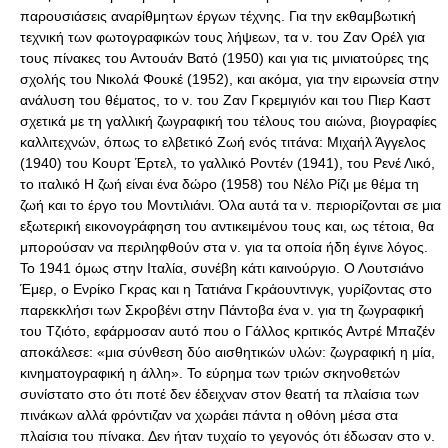
παρουσιάσεις αναρίθμητων έργων τέχνης. Για την εκθαμβωτική
τεχνική των φωτογραφικών τους λήψεων, τα ν. του Ζαν Ορέλ για
τους πίνακες του Αντουάν Βατό (1950) και για τις μινιατούρες της
σχολής του Νικολά Φουκέ (1952), και ακόμα, για την ειρωνεία στην
ανάλυση του θέματος, το ν. του Ζαν Γκρεμιγιόν και του Πιερ Καστ
σχετικά με τη γαλλική ζωγραφική του τέλους του αιώνα, βιογραφίες
καλλιτεχνών, όπως το ελβετικό Ζωή ενός τιτάνα: Μιχαήλ Άγγελος
(1940) του Κουρτ Έρτελ, το γαλλικό Ροντέν (1941), του Ρενέ Λικό,
το ιταλικό Η ζωή είναι ένα δώρο (1958) του Νέλο Ρίζι με θέμα τη
ζωή και το έργο του Μοντιλιάνι. Όλα αυτά τα ν. περιορίζονται σε μια
εξωτερική εικονογράφηση του αντικειμένου τους και, ως τέτοια, θα
μπορούσαν να περιληφθούν στα ν. για τα οποία ήδη έγινε λόγος.
Το 1941 όμως στην Ιταλία, συνέβη κάτι καινούργιο. Ο Λουτσιάνο
Έμερ, ο Ενρίκο Γκρας και η Τατιάνα Γκράουντινγκ, γυρίζοντας στο
παρεκκλήσι των Σκροβένι στην Πάντοβα ένα ν. για τη ζωγραφική
του Τζιότο, εφάρμοσαν αυτό που ο Γάλλος κριτικός Αντρέ Μπαζέν
αποκάλεσε: «μια σύνθεση δύο αισθητικών υλών: ζωγραφική η μία,
κινηματογραφική η άλλη». Το εύρημα των τριών σκηνοθετών
συνίστατο στο ότι ποτέ δεν έδειχναν στον θεατή τα πλαίσια των
πινάκων αλλά φρόντιζαν να χωράει πάντα η οθόνη μέσα στα
πλαίσια του πίνακα. Δεν ήταν τυχαίο το γεγονός ότι έδωσαν στο ν.