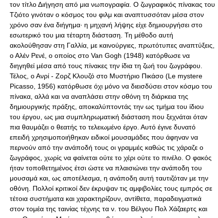
τον τίτλο Διήγηση από μια νωπογραφία. Ο ζωγραφικός πίνακας του
Τζιότο γινόταν ο κόσμος του φιλμ και αναπτυσσόταν μέσα στον
χρόνο σαν ένα διήγημα· η μηχανή λήψης είχε δημιουργήσει στο
εσωτερικό του μια τέταρτη διάσταση. Τη μέθοδο αυτή
ακολούθησαν στη Γαλλία, με καινούργιες, πρωτότυπες αναπτύξεις,
ο Αλέν Ρενέ, ο οποίος στο Van Gogh (1948) κατόρθωσε να
διηγηθεί μέσα από τους πίνακες την ίδια τη ζωή του ζωγράφου.
Τέλος, ο Ανρί - Ζορζ Κλουζό στο Μυστήριο Πικάσο (Le mystere
Picasso, 1956) κατόρθωσε όχι μόνο να διεισδύσει στον κόσμο του
πίνακα, αλλά και να αναπλάσει στην οθόνη τη διάρκεια της
δημιουργικής πράξης, αποκαλύπτοντάς την ως τμήμα του ίδιου
του έργου, ως μια συμπληρωματική διάσταση που ξεχνάται όταν
πια θαυμάζει ο θεατής το τελειωμένο έργο. Αυτό έγινε δυνατό
επειδή χρησιμοποιήθηκαν ειδικοί μουσαμάδες που άφηναν να
περνούν από την ανάποδή τους οι γραμμές καθώς τις χάραζε ο
ζωγράφος, χωρίς να φαίνεται ούτε το χέρι ούτε το πινέλο. Ο φακός
ήταν τοποθετημένος έτσι ώστε να πλαισιώνει την ανάποδη του
μουσαμά και, ως αποτέλεσμα, η ανάποδη αυτή ταυτιζόταν με την
οθόνη. Πολλοί κριτικοί δεν έκρυψαν τις αμφιβολίες τους εμπρός σε
τέτοια συστήματα και χαρακτηρίζουν, αντίθετα, παραδειγματικά
στον τομέα της ταινίας τέχνης τα ν. του Βέλγου Πολ Χάζαερτς και