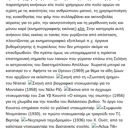
παρατήρηση κινήσεων είτε πολύ γρήγορων είτε πολύ αργών σε
σχέση με τις ικανότητες του ανθρώπινου ματιού, τη χρησιμοποίηση
της ευαισθησίας του φιλμ που συλλαμβάνει και ακτινοβολίες
αόρατες για το μάτι, την ακινητοποίηση και τη μεγέθυνση ενός και
μόνου καρέ (κινηματογραφικής εικόνας)
κλπ.
Στην κατηγορία αυτή
ανήκουν όλες εκείνες οι ταινίες που γυρίζονται από απόσταση,
πλουτίζοντας με κινηματογραφικό εξοπλισμό π.χ. όργανα
βυθομέτρησης ή πυραύλους που δεν μπορούν ακόμα να
επανδρωθούν. Θα πρέπει όμως να υπογραμμιστεί η τεράστια
επιστημονική σημασία των ταινιών που γύρισαν επάνω στη Σελήνη
οι αστροναύτες του διαστημόπλοιου Απόλλων. Χωριστά μπορεί να
καταταγεί το ν. Αφήστε τα να ζήσουν (1969) με θέμα τα είδη ζώων
που αρχίζουν να εκλείπουν.
Σκηνή από τη «Ζωντανή έρημο»
του Ντίσνεϊ.
Σκηνή από βιογραφικό ντοκυμανταίρ για το
Μοντιλιάνι (1958) του Νέλο Pίζι.
Εικόνα από το έγχρωμο
ντοκυμανταίρ του Ζακ Υβ Κουστό «Ο κόσμος της σιωπής» (1956)
για τη χλωρίδα και την πανίδα του θαλάσσιου βυθού. Το έργο του
Κουστώ επηρέασε πολύ το γαλλικό ντοκυμανταίρ.
«Συμφωνία
Ντομπάσα» (1930), το πρώτο ντοκυμανταίρ με τραγούδι τον Τζ.
Βερτόφ.
«Νυχτερινό ταχυδρομείο» (1936) του X. Ουότ, από τα
καλύτερα ντοκυμανταίρ της βρετανικής σχολής.
«Aclua Tilt»