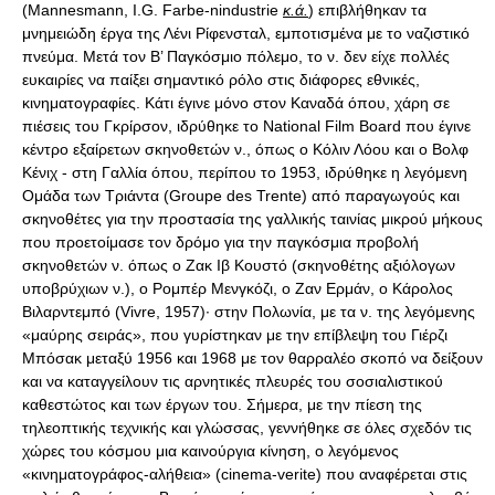
(Mannesmann, I.G. Farbe-nindustrie
κ.ά.
) επιβλήθηκαν τα
μνημειώδη έργα της Λένι Ρίφενσταλ, εμποτισμένα με το ναζιστικό
πνεύμα. Μετά τον B’ Παγκόσμιο πόλεμο, το ν. δεν είχε πολλές
ευκαιρίες να παίξει σημαντικό ρόλο στις διάφορες εθνικές,
κινηματογραφίες. Κάτι έγινε μόνο στον Καναδά όπου, χάρη σε
πιέσεις του Γκρίρσον, ιδρύθηκε το National Film Board που έγινε
κέντρο εξαίρετων σκηνοθετών ν., όπως ο Κόλιν Λόου και ο Βολφ
Κένιχ - στη Γαλλία όπου, περίπου το 1953, ιδρύθηκε η λεγόμενη
Ομάδα των Τριάντα (Groupe des Trente) από παραγωγούς και
σκηνοθέτες για την προστασία της γαλλικής ταινίας μικρού μήκους
που προετοίμασε τον δρόμο για την παγκόσμια προβολή
σκηνοθετών ν. όπως ο Ζακ Ιβ Κουστό (σκηνοθέτης αξιόλογων
υποβρύχιων ν.), ο Ρομπέρ Μενγκόζι, ο Ζαν Ερμάν, ο Κάρολος
Βιλαρντεμπό (Vivre, 1957)· στην Πολωνία, με τα ν. της λεγόμενης
«μαύρης σειράς», που γυρίστηκαν με την επίβλεψη του Γιέρζι
Μπόσακ μεταξύ 1956 και 1968 με τον θαρραλέο σκοπό να δείξουν
και να καταγγείλουν τις αρνητικές πλευρές του σοσιαλιστικού
καθεστώτος και των έργων του. Σήμερα, με την πίεση της
τηλεοπτικής τεχνικής και γλώσσας, γεννήθηκε σε όλες σχεδόν τις
χώρες του κόσμου μια καινούργια κίνηση, ο λεγόμενος
«κινηματογράφος-αλήθεια» (cinema-verite) που αναφέρεται στις