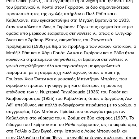
Post Office (GPO), που εγγυήθηκε τη συνέχιση και την ανάπτυξη
του βρετανικού ν. Κοντά στον Γκρίρσον, οι δύο σημαντικότερες
προσωπικότητες της σχολής υπήρξαν ο Πωλ Ρόθα και ο
Καβαλκάντι, που εγκαταστάθηκε στη Μεγάλη Βρετανία το 1933,
όταν τον κάλεσε ο ίδιος ο Γκρίρσον. Γύρω τους σχηματίστηκε μια
ομάδα από μερικούς εξαίρετους σκηνοθέτες ν., όπως ο Έντγκαρ
Άνστι και ο Άρθουρ Έλτον, σκηνοθέτες του Στεγαστικά
προβλήματα (1935) με θέμα το πρόβλημα των λαϊκών κατοικιών, ο
Μπάζιλ Ράιτ και ο Χάρυ Γουότ. Αν και ο Γκρίρσον και ο Ρόθα ήταν
κοινωνικά στρατευμένοι σκηνοθέτες, οι Βρετανοί σκηνοθέτες ν.
γενικά ασχολήθηκαν όλο και περισσότερο με φορμαλιστικά
πειράματα, με τη συμμετοχή καλλιτεχνών, όπως ο ποιητής
Γουίστεν Χιου Όντεν και ο μουσικός Μπέντζαμιν Μπρίτεν, που
έγραψαν ο πρώτος την αφήγηση και ο δεύτερος τη μουσική
επένδυση των ν. Νυχτερινό Ταχυδρομείο (1936) του Γουότ και
Καρβουνόμουτρο (1935) του Καβαλκάντι, όπως ο ζωγράφος Λεν
Λάϊ, υπεύθυνος για πολλά ενδιαφέροντα πειράματα με το χρώμα, ο
συγγραφέας Τζον Μπόιτον Πρίσλεϊ που συνεργάστηκε με τον
Καβαλκάντι στο γύρισμα του ν. Ζούμε σε δύο κόσμους (1937). Το
δίδαγμα του Γκρίρσον και του Ρόθα εφάρμοσαν, ως τα ακραία όρια,
στη Γαλλία ο Ζαν Βιγκό, στην Ισπανία ο Λούις Μπουνιουέλ και
στην Ολλανδία ο Γιόρις Ίβενς - σκηνοθέτες έργων πολεμικής, όπως