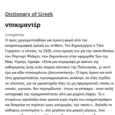
Dictionary of Greek
ντοκιμαντέρ
ντοκιμαντέρ
Ο όρος χρησιμοποιήθηκε για πρώτη φορά από την
κινηματογραφική κριτική ως επίθετο. Τον δημιούργησε ο Τζον
Γκρίρσον, ο οποίος, το 1926, στην κριτική του για την ταινία Μοάνα
του Ρόμπερτ Φλάερτι, που δημοσίευσε στην εφημερίδα Sun της
Νέας Υόρκης, έγραψε: «Είναι μια περιγραφή με εικόνες της
καθημερινής ζωής ενός νεαρού κάτοικου της Πολυνησίας, γι’ αυτό
έχει και αξία ντοκουμέντου (documentary)». O όρος άρεσε και από
τότε χρησιμοποιείται, προσαρμοσμένος ανάλογα, σε όλες σχεδόν
τις γλώσσες, για να χαρακτηρίζει όλες τις μη αφηγηματικές ταινίες οι
οποίες, ωστόσο, δεν περιορίζονται - όπως τα επίκαιρα - στην απλή
καταγραφή της πραγματικότητας από μια μηχανή λήψης. Το ν.
επομένως αγκαλιάζει έναν αρκετά ευρύ τομέα του κινηματογράφου
και διαιρείται σε περίπου τρεις κατηγορίες: την ταινία ν., δηλαδή το
καθαρώς εννοούμενο ν., είτε μεγάλου είτε μικρού μήκους, που