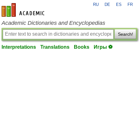
RU
DE
ES
FR
en-academic.com
Academic Dictionaries and Encyclopedias
Search!
Interpretations
Translations
Books
Игры ⚽