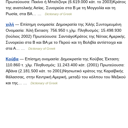
Πρωτεύουσα: Πεκίνο ή Μπεϊτζίνγκ (6.619.000 κάτ. το 2003)Κράτος
της ανατολικής Ασίας. Συνορεύει στα Β με τη Μογγολία και τη
Ρωσία, στα ΒΑ… …
Dictionary of Greek
χιλή
— Επίσημη ονομασία: Δημοκρατία της Χιλής Συντομευμένη
Ονομασία: Χιλή Εκταση: 756.950 τ.χλμ. Πληθυσμός: 15.498.930
(Ιούλιος 2002) Πρωτεύουσα: ΣαντιάγοΚράτος της Νότιας Αμερικής.
Συνορεύει στα Β και ΒΑ με το Περού και τη Βολιβία αντίστοιχα και
στα Α… …
Dictionary of Greek
Κούβα
— Επίσημη ονομασία: Δημοκρατία της Κούβας Έκταση:
110.860 τ. χλμ. Πληθυσμός: 11.243.400 κάτ. (2001) Πρωτεύουσα:
Αβάνα (2.181.500 κάτ. το 2001)Νησιωτικό κράτος της Καραϊβικής
θάλασσας, στην Κεντρική Αμερική, μεταξύ του κόλπου του Μεξικού
και της… …
Dictionary of Greek