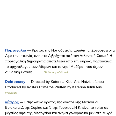
Πορτογαλία
— Κράτος της Νοτιοδυτικής Ευρώπης. Συνορεύει στα
Α με την Ισπανία, ενώ στα Δ βρέχεται από τον Ατλαντικό Ωκεναό.H
πορτογαλική Δημοκρατία αποτελείται από την κυρίως Πορτογαλία,
το αρχιπέλαγος των Aζορών και το νησί Mαδέρα, που έχουν
συνολική έκταση… …
Dictionary of Greek
Debtocracy
— Directed by Katerina Kitidi Aris Hatzistefanou
Produced by Kostas Efimeros Written by Katerina Kitidi Aris …
Wikipedia
κύπρος
— I Νησιωτικό κράτος της ανατολικής Μεσογείου.
Βρίσκεται Δ της Συρίας και Ν της Τουρκίας.Η Κ. είναι το τρίτο σε
μέγεθος νησί της Μεσογείου και ανήκει γεωγραφικά μεν στη Μικρά