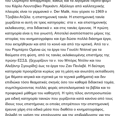
του Ουμπέρτο Μπάρμπαρο, καθώς και τα λεγόμενα «κριτο-φιλμ»
του Κάρλο Λουντοβίκο Ραγκιάντι. Αξιόλογο από καλλιτεχνικής
πλευράς είναι το γερμανικό ν. Der Malik, που γύρισε το 1969 ο
Τζιοβάνι Ατζέλα. η επιστημονική ταινία. Η επιστημονική ταινία
χωρίζεται κι αυτή σε τρεις κατηγορίες: στα ν. και επιστημονικής
εκλαΐκευσης, στα διδακτικά ν. και στις ταινίες έρευνας. Η πρώτη
κατηγορία είναι η πιο γνωστή. Αποτελεί αναπόσπαστο μέρος της
ιστορίας του κινηματογράφου και έχει δώσει πολλά διάσημα έργα,
που εκτιμήθηκαν και από το κοινό και από την κριτική. Από τα ν.
του Ρομπέρτο Ομένια ώς τα έργα του Γουόλτ Ντίσνεϊ για τα
θαύματα στη φύση, από τις ταινίες εκλαϊκευμένης επιστήμης της
πρώην ΕΣΣΔ. (ξεχωρίζουν τα ν. του Μπόρις Ντόλιν και του
Αλεξάντρ Σγουρίδη) έως τα έργα του Ζαν Πενλεβέ. Η δεύτερη
κατηγορία προορίζεται κυρίως για τη μέση και ανωτάτη εκπαίδευση
(με θέματα ιατρικά και σχετικά με τα τεχνικά μαθήματα) και δεν
επιδιώκει τόσο θεαματικές σκηνές όσο τον καθαρά διδακτικό τομέα,
συμπληρώνοντας πολλές φορές αποτελεσματικά τα βιβλία και το
προφορικό μάθημα του καθηγητή. Η τρίτη τέλος αντιπροσωπεύει
μια ειδική κατηγορία ταινιών που γυρίζονται κατά κανόνα από τους
ίδιους τους επιστήμονες οι οποίες επιτρέπουν την επιστημονική
έρευνα χάρη στα ειδικά μέσα που διαθέτει ο κινηματογράφος,
δηλαδή τη χρήση της επιτάχυνσης και της επιβράδυνσης για την