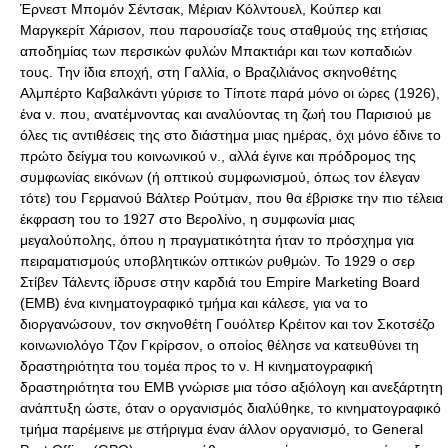
Έρνεστ Μπομόν Σέντσακ, Μέριαν Κόλντουελ, Κούπερ και
Μαργκερίτ Χάρισον, που παρουσίαζε τους σταθμούς της ετήσιας
αποδημίας των περσικών φυλών Μπακτιάρι και των κοπαδιών
τους. Την ίδια εποχή, στη Γαλλία, ο Βραζιλιάνος σκηνοθέτης
Αλμπέρτο Καβαλκάντι γύρισε το Τίποτε παρά μόνο οι ώρες (1926),
ένα ν. που, ανατέμνοντας και αναλύοντας τη ζωή του Παρισιού με
όλες τις αντιθέσεις της στο διάστημα μιας ημέρας, όχι μόνο έδινε το
πρώτο δείγμα του κοινωνικού ν., αλλά έγινε και πρόδρομος της
συμφωνίας εικόνων (ή οπτικού συμφωνισμού, όπως τον έλεγαν
τότε) του Γερμανού Βάλτερ Ρούτμαν, που θα έβρισκε την πιο τέλεια
έκφραση του το 1927 στο Βερολίνο, η συμφωνία μιας
μεγαλούπολης, όπου η πραγματικότητα ήταν το πρόσχημα για
πειραματισμούς υποβλητικών οπτικών ρυθμών. Το 1929 ο σερ
Στίβεν Τάλεντς ίδρυσε στην καρδιά του Empire Marketing Board
(EMB) ένα κινηματογραφικό τμήμα και κάλεσε, για να το
διοργανώσουν, τον σκηνοθέτη Γουόλτερ Κρέιτον και τον Σκοτσέζο
κοινωνιολόγο Τζον Γκρίρσον, ο οποίος θέλησε να κατευθύνει τη
δραστηριότητα του τομέα προς το ν. Η κινηματογραφική
δραστηριότητα του EMB γνώρισε μια τόσο αξιόλογη και ανεξάρτητη
ανάπτυξη ώστε, όταν ο οργανισμός διαλύθηκε, το κινηματογραφικό
τμήμα παρέμεινε με στήριγμα έναν άλλον οργανισμό, το General