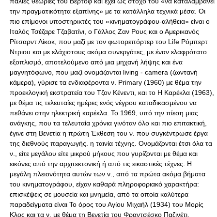
παλιές θεωρίες του Βερτόφ και έχει ως στόχο του «να καταλαμβάνει
την πραγματικότητα εξαπίνης» με τα κατάλληλα τεχνικά μέσα. Οι
πιο επίμονοι υποστηρικτές του «κινηματογράφου-αλήθεια» είναι ο
Ιταλός Τσέζαρε Τζαβατίνι, ο Γάλλος Ζαν Ρους και ο Αμερικανός
Ρίτσαρντ Λίκοκ, που μαζί με τον φωτορεπόρτερ του Life Ρόμπερτ
Ντριου και με ελάχιστους ακόμα συνεργάτες, με έναν ελαφρότατο
εξοπλισμό, αποτελούμενο από μια μηχανή λήψης και ένα
μαγνητόφωνο, που μαζί ονομάζονται living - camera (ζωντανή
κάμερα), γύρισε τα ενδιαφέροντα ν. Primary (1960) με θέμα την
προεκλογική εκστρατεία του Τζον Κένεντι, και το Η Καρέκλα (1963),
με θέμα τις τελευταίες ημέρες ενός νέγρου καταδικασμένου να
πεθάνει στην ηλεκτρική καρέκλα. Το 1969, υπό την πίεση μιας
ανάγκης, που τα τελευταία χρόνια γινόταν όλο και πιο επιτακτική,
έγινε στη Βενετία η πρώτη Έκθεση του ν. που συγκέντρωσε έργα
της διεθνούς παραγωγής. η ταινία τέχνης. Ονομάζονται έτσι όλα τα
ν., είτε μεγάλου είτε μικρού μήκους που γυρίζονται με θέμα και
εικόνες από την αρχιτεκτονική ή από τις εικαστικές τέχνες. Η
μεγάλη πλειονότητα αυτών των ν., από τα πρώτα ακόμα βήματα
του κινηματογράφου, είχαν καθαρά πληροφοριακό χαρακτήρα:
επισκέψεις σε μουσεία και μνημεία, από τα οποία καλύτερα
παραδείγματα είναι Το όρος του Αγίου Μιχαήλ (1934) του Μορίς
Κλος και τα ν. με θέμα τη Βενετία του Φραντσέσκο Παζινέτι,