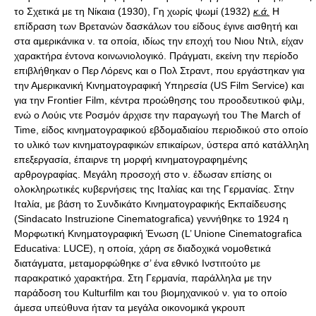
το Σχετικά με τη Νίκαια (1930), Γη χωρίς ψωμί (1932)
κ.ά.
Η
επίδραση των Βρετανών δασκάλων του είδους έγινε αισθητή και
στα αμερικάνικα ν. τα οποία, ιδίως την εποχή του Νιου Ντιλ, είχαν
χαρακτήρα έντονα κοινωνιολογικό. Πράγματι, εκείνη την περίοδο
επιβλήθηκαν ο Περ Λόρενς και ο Πολ Στραντ, που εργάστηκαν για
την Αμερικανική Κινηματογραφική Υπηρεσία (US Film Service) και
για την Frontier Film, κέντρα προώθησης του προοδευτικού φιλμ,
ενώ ο Λούις ντε Poσμόν άρχισε την παραγωγή του The March of
Time, είδος κινηματογραφικού εβδομαδιαίου περιοδικού στο οποίο
το υλικό των κινηματογραφικών επικαίρων, ύστερα από κατάλληλη
επεξεργασία, έπαιρνε τη μορφή κινηματογραφημένης
αρθρογραφίας. Μεγάλη προσοχή στο ν. έδωσαν επίσης οι
ολοκληρωτικές κυβερνήσεις της Ιταλίας και της Γερμανίας. Στην
Ιταλία, με βάση το Συνδικάτο Κινηματογραφικής Εκπαίδευσης
(Sindacato Instruzione Cinematografica) γεννήθηκε το 1924 η
Μορφωτική Κινηματογραφική Ένωση (L’ Unione Cinematografica
Educativa: LUCE), η οποία, χάρη σε διαδοχικά νομοθετικά
διατάγματα, μεταμορφώθηκε σ’ ένα εθνικό Ινστιτούτο με
παρακρατικό χαρακτήρα. Στη Γερμανία, παράλληλα με την
παράδοση του Kulturfilm και του βιομηχανικού ν. για το οποίο
άμεσα υπεύθυνα ήταν τα μεγάλα οικονομικά γκρουπ