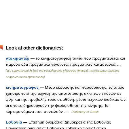
Look at other dictionaries:
ντοκιμαντέρ
— το κινηματογραφική ταινία που πραγματεύεται και
παρουσιάζει πραγματικά γεγονότα, πραγματικές καταστάσεις …
Νέο ερμηνευτικό λεξικό της νεοελληνικής γλώσσας (Новый толковании словарь
современного греческого)
κινηματογράφος
— Μέσο έκφρασης και παρουσίασης, το οποίο
χρησιμοποιεί την τεχνική της αποτύπωσης ακίνητων εικόνων σε
φιλμ και της προβολής τους σε οθόνη, μέσω τεχνικών διαδικασιών,
οι οποίες δημιουργούν την ψευδαίσθηση της κίνησης. Τα
κύριαφαινόμενα που συντελούν …
Dictionary of Greek
Εσθονία
— Επίσημη ονομασία: Δημοκρατία της Εσθονίας
Παλαιότερη ονομασία: Εσθονική Σοβιετική Σοσιαλιστική