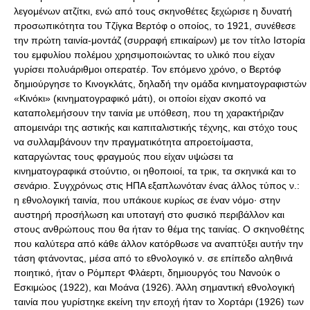
λεγομένων ατζίτκι, ενώ από τους σκηνοθέτες ξεχώρισε η δυνατή
προσωπικότητα του Τζίγκα Βερτόφ ο οποίος, το 1921, συνέθεσε
την πρώτη ταινία-μοντάζ (συρραφή επικαίρων) με τον τίτλο Ιστορία
του εμφυλίου πολέμου χρησιμοποιώντας το υλικό που είχαν
γυρίσει πολυάριθμοι οπερατέρ. Τον επόμενο χρόνο, ο Βερτόφ
δημιούργησε το Κινογκλάτς, δηλαδή την ομάδα κινηματογραφιστών
«Κινόκι» (κινηματογραφικό μάτι), οι οποίοι είχαν σκοπό να
καταπολεμήσουν την ταινία με υπόθεση, που τη χαρακτήριζαν
απομεινάρι της αστικής και καπιταλιστικής τέχνης, και στόχο τους
να συλλαμβάνουν την πραγματικότητα απροετοίμαστα,
καταργώντας τους φραγμούς που είχαν υψώσει τα
κινηματογραφικά στούντιο, οι ηθοποιοί, τα τρικ, τα σκηνικά και το
σενάριο. Συγχρόνως στις ΗΠΑ εξαπλωνόταν ένας άλλος τύπος ν.:
η εθνολογική ταινία, που υπάκουε κυρίως σε έναν νόμο· στην
αυστηρή προσήλωση και υποταγή στο φυσικό περιβάλλον και
στους ανθρώπους που θα ήταν το θέμα της ταινίας. Ο σκηνοθέτης
που καλύτερα από κάθε άλλον κατόρθωσε να αναπτύξει αυτήν την
τάση φτάνοντας, μέσα από το εθνολογικό ν. σε επίπεδο αληθινά
ποιητικό, ήταν ο Ρόμπερτ Φλάερτι, δημιουργός του Νανούκ ο
Εσκιμώος (1922), και Μοάνα (1926). Άλλη σημαντική εθνολογική
ταινία που γυρίστηκε εκείνη την εποχή ήταν το Χορτάρι (1926) των