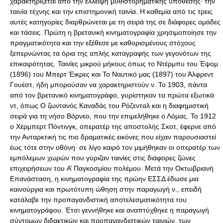
χαρακτηρίζεται από την έλλειψη μυθιστορηματικής υπόθεσης· την
ταινία τέχνης και την επιστημονική ταινία. Η καθεμία από τις τρεις
αυτές κατηγορίες διαρθρώνεται με τη σειρά της σε διάφορες ομάδες
και τάσεις. Πρώτη η βρετανική κινηματογραφία χρησιμοποίησε την
πραγματικότητα και την εξέθεσε με καθορισμένους στόχους
ξεπερνώντας τα όρια της απλής καταγραφής των γεγονότων της
επικαιρότητας. Ταινίες μικρού μήκους όπως το Ντέρμπυ του Έψομ
(1896) του Μπερτ Έικρες και Το Ναυτικό μας (1897) του Άλφρεντ
Γουέστ, ήδη μπορούσαν να χαρακτηριστούν ν. Το 1903, πάντα
από τον βρετανικό κινηματογράφο, γυρίστηκαν τα πρώτα εξωτικά
ντ, όπως Ο ζωντανός Καναδάς του Ρόζενταλ και η διαφημιστική
σειρά για τη νήσο Βόρνεο, που την επιμελήθηκε ο Λόμας. Το 1912
ο Χέρμπερτ Πόντινγκ, οπερατέρ της αποστολής Σκοτ, έφερνε από
την Ανταρκτική τις πιο δραματικές εικόνες που είχαν παρουσιαστεί
έως τότε στην οθόνη· σε λίγο καιρό τον μιμήθηκαν οι οπερατέρ των
εμπόλεμων χωρών που γύριζαν ταινίες στις διάφορες ζώνες
επιχειρήσεων του A’ Παγκοσμίου πολέμου. Μετά την Οκτωβριανή
Επανάσταση, η κινηματογραφία της πρώην ΕΣΣΔ έδωσε μια
καινούργια και πρωτότυπη ώθηση στην παραγωγή ν., επειδή
κατάλαβε την προπαγανδιστική αποτελεσματικότητα του
κινηματογράφου. Έτσι γεννήθηκε και αναπτύχθηκε η παραγωγή
σύντομων διδακτικών και προπαγανδιστικών ταινιών, των